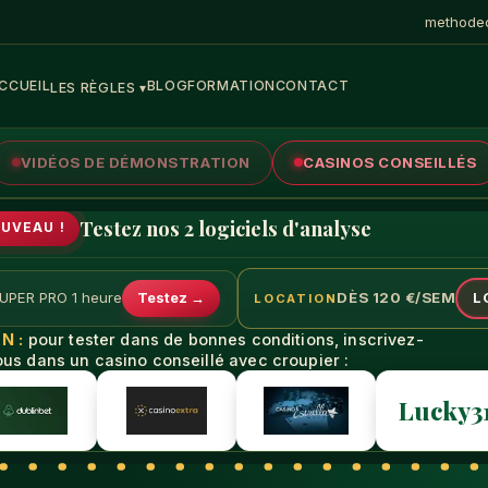
methode
CCUEIL
BLOG
FORMATION
CONTACT
LES RÈGLES
▾
VIDÉOS DE DÉMONSTRATION
CASINOS CONSEILLÉS
Testez nos 2 logiciels d'analyse
UVEAU !
SUPER PRO 1 heure
DÈS 120 €/SEM
Testez →
L
LOCATION
N :
pour tester dans de bonnes conditions, inscrivez-
ous dans un casino conseillé avec croupier :
Lucky3