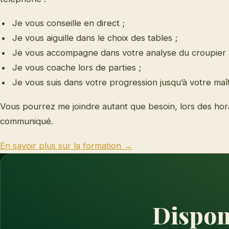
Je vous conseille en direct ;
Je vous aiguille dans le choix des tables ;
Je vous accompagne dans votre analyse du croupier 
Je vous coache lors de parties ;
Je vous suis dans votre progression jusqu’à votre maît
Vous pourrez me joindre autant que besoin, lors des hora
communiqué.
En savoir plus sur la formation →
Dispon