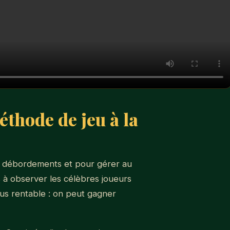
éthode de jeu à la
les débordements et pour gérer au
 à observer les célèbres joueurs
lus rentable : on peut gagner