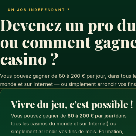
UN JOB INDÉPENDANT ?
Devenez un pro du
ou comment gagne
casino ?
Vous pouvez gagner de 80 à 200 € par jour, dans tous l
monde et sur Internet — ou simplement arrondir vos fins
Vivre du jeu, c’est possible !
Vous pouvez gagner de
80 à 200 € par jour
(dans
tous les casinos du monde et sur Internet) ou
simplement arrondir vos fins de mois. Formation,