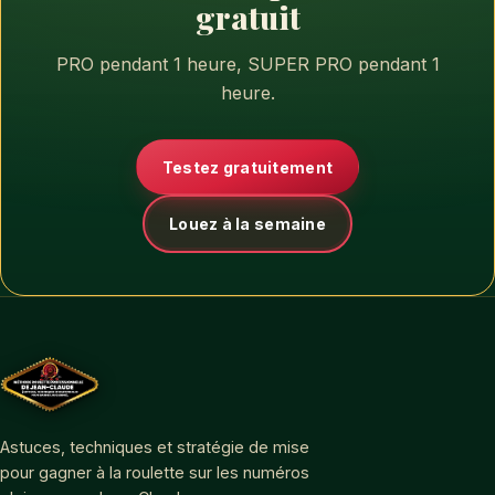
gratuit
PRO pendant 1 heure, SUPER PRO pendant 1
heure.
Testez gratuitement
Louez à la semaine
Astuces, techniques et stratégie de mise
pour gagner à la roulette sur les numéros