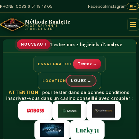
PHONE:
0033 6 51 19 18 05
Facebook
Instagram
18+
Méthode Roulette
PROFESSIONNELLE
JEAN‑CLAUDE
Testez nos 2 logiciels d'analyse
NOUVEAU !
Testez →
ESSAI GRATUIT
LOUEZ →
LOCATION
ATTENTION :
pour tester dans de bonnes conditions,
inscrivez-vous dans un casino conseillé avec croupier :
Lucky31